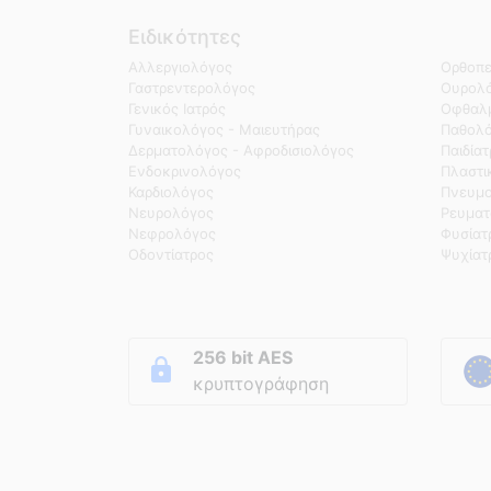
Ειδικότητες
Αλλεργιολόγος
Ορθοπε
Γαστρεντερολόγος
Ουρολό
Γενικός Ιατρός
Οφθαλμ
Γυναικολόγος - Μαιευτήρας
Παθολ
Δερματολόγος - Αφροδισιολόγος
Παιδία
Ενδοκρινολόγος
Πλαστι
Καρδιολόγος
Πνευμο
Νευρολόγος
Ρευματ
Νεφρολόγος
Φυσίατ
Οδοντίατρος
Ψυχίατ
256 bit AES
κρυπτογράφηση