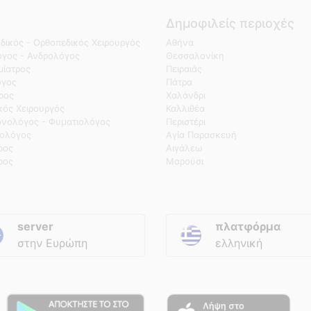
Δημοφιλείς περιοχές
δικός - Ορθοπεδικός Χειρουργός
Αθήνα
γος - Ανδρολόγος
Θεσσαλονίκη
ίατρος
Πειραιάς
όγος
Πάτρα
τρος
Χαλάνδρι
κός Χειρουργός
Καλλιθέα
νολόγος - Φυματιολόγος
Περιστέρι
ολόγος
Αγία Παρασκευή
ρος
Αιγάλεω
ρος
Μαρούσι
server
πλατφόρμα
στην Ευρώπη
ελληνική