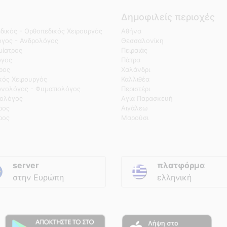
Δημοφιλείς περιοχές
δικός - Ορθοπεδικός Χειρουργός
Αθήνα
γος - Ανδρολόγος
Θεσσαλονίκη
ίατρος
Πειραιάς
όγος
Πάτρα
τρος
Χαλάνδρι
κός Χειρουργός
Καλλιθέα
νολόγος - Φυματιολόγος
Περιστέρι
ολόγος
Αγία Παρασκευή
ρος
Αιγάλεω
ρος
Μαρούσι
server
πλατφόρμα
στην Ευρώπη
ελληνική