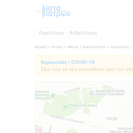
Ειδικότητα
Αρχική
> Αττική
> Αθήνα
> Αμπελόκηποι
> Ουρολόγος -
Κορωνοϊός / COVID-19
Εδώ όλα τα νέα κατευθείαν από τον Εθ