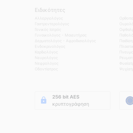
Ειδικότητες
Αλλεργιολόγος
Ορθοπε
Γαστρεντερολόγος
Ουρολό
Γενικός Ιατρός
Οφθαλμ
Γυναικολόγος - Μαιευτήρας
Παθολ
Δερματολόγος - Αφροδισιολόγος
Παιδία
Ενδοκρινολόγος
Πλαστι
Καρδιολόγος
Πνευμο
Νευρολόγος
Ρευματ
Νεφρολόγος
Φυσίατ
Οδοντίατρος
Ψυχίατ
256 bit AES
κρυπτογράφηση