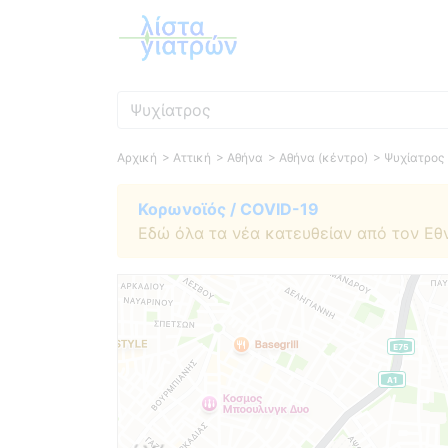
Ειδικότητα
Αρχική
> Αττική
> Αθήνα
> Αθήνα (κέντρο)
> Ψυχίατρος
Κορωνοϊός / COVID-19
Εδώ όλα τα νέα κατευθείαν από τον Εθ