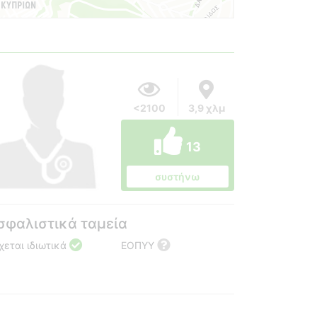
<2100
3,9 χλμ
13
συστήνω
σφαλιστικά ταμεία
χεται ιδιωτικά
ΕΟΠΥΥ