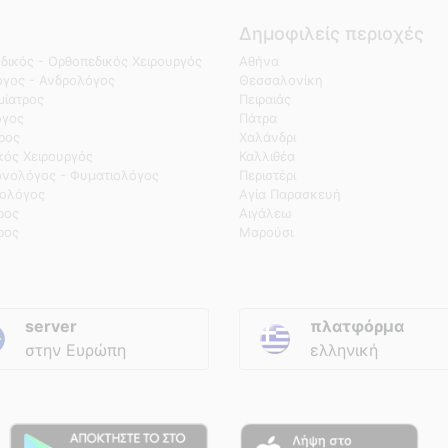
Δημοφιλείς περιοχές
δικός - Ορθοπεδικός Χειρουργός
Αθήνα
γος - Ανδρολόγος
Θεσσαλονίκη
ίατρος
Πειραιάς
όγος
Πάτρα
τρος
Χαλάνδρι
κός Χειρουργός
Καλλιθέα
νολόγος - Φυματιολόγος
Περιστέρι
ολόγος
Αγία Παρασκευή
ρος
Αιγάλεω
ρος
Μαρούσι
server
πλατφόρμα
στην Ευρώπη
ελληνική