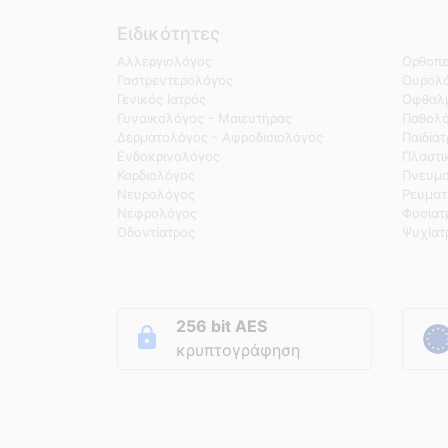
Ειδικότητες
Αλλεργιολόγος
Ορθοπε
Γαστρεντερολόγος
Ουρολό
Γενικός Ιατρός
Οφθαλμ
Γυναικολόγος - Μαιευτήρας
Παθολ
Δερματολόγος - Αφροδισιολόγος
Παιδία
Ενδοκρινολόγος
Πλαστι
Καρδιολόγος
Πνευμο
Νευρολόγος
Ρευματ
Νεφρολόγος
Φυσίατ
Οδοντίατρος
Ψυχίατ
256 bit AES
κρυπτογράφηση