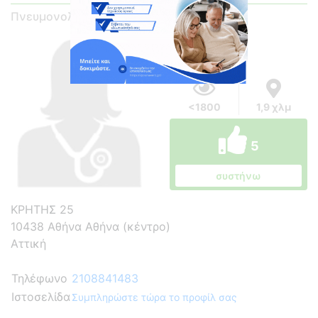
Πνευμονολόγος - Φυματιολόγος
<1800
1,9 χλμ
5
συστήνω
ΚΡΗΤΗΣ 25
10438 Αθήνα Αθήνα (κέντρο)
Αττική
Τηλέφωνο
2108841483
Ιστοσελίδα
Συμπληρώστε τώρα το προφίλ σας