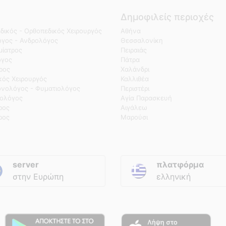
Δημοφιλείς περιοχές
δικός - Ορθοπεδικός Χειρουργός
Αθήνα
γος - Ανδρολόγος
Θεσσαλονίκη
ίατρος
Πειραιάς
όγος
Πάτρα
τρος
Χαλάνδρι
κός Χειρουργός
Καλλιθέα
νολόγος - Φυματιολόγος
Περιστέρι
ολόγος
Αγία Παρασκευή
ρος
Αιγάλεω
ρος
Μαρούσι
server
πλατφόρμα
στην Ευρώπη
ελληνική