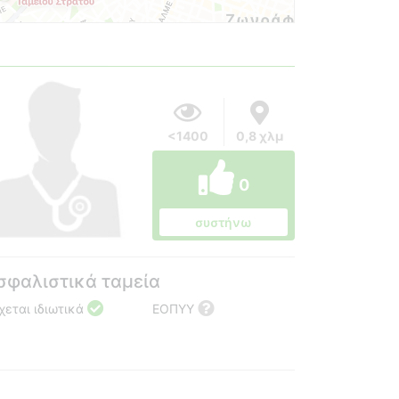
<1400
0,8 χλμ
0
συστήνω
σφαλιστικά ταμεία
χεται ιδιωτικά
ΕΟΠΥΥ