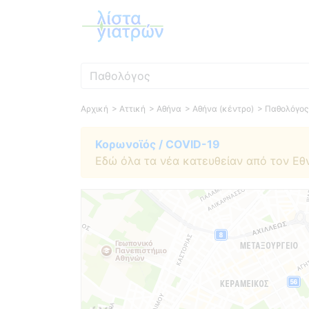
Ειδικότητα
Αρχική
> Αττική
> Αθήνα
> Αθήνα (κέντρο)
> Παθολόγος
Κορωνοϊός / COVID-19
Εδώ όλα τα νέα κατευθείαν από τον Εθ