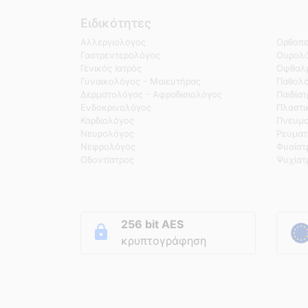
Ειδικότητες
Αλλεργιολόγος
Ορθοπε
Γαστρεντερολόγος
Ουρολό
Γενικός Ιατρός
Οφθαλμ
Γυναικολόγος - Μαιευτήρας
Παθολ
Δερματολόγος - Αφροδισιολόγος
Παιδία
Ενδοκρινολόγος
Πλαστι
Καρδιολόγος
Πνευμο
Νευρολόγος
Ρευματ
Νεφρολόγος
Φυσίατ
Οδοντίατρος
Ψυχίατ
256 bit AES
κρυπτογράφηση