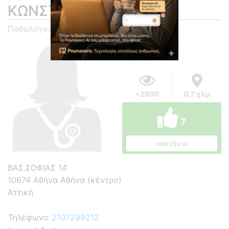
ΚΩΝΣΤΑΝΤΙΝΑ
Παθολόγος
<2800
0,7 χλμ
7
συστήνω
ΒΑΣ.ΣΟΦΙΑΣ 14
10674 Αθήνα Αθήνα (κέντρο)
Αττική
Τηλέφωνο
2107299212