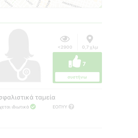
<2900
0,7 χλμ
7
συστήνω
σφαλιστικά ταμεία
χεται ιδιωτικά
ΕΟΠΥΥ