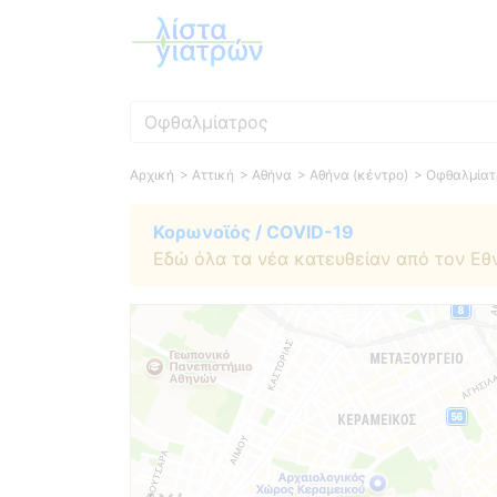
Ειδικότητα
Αρχική
> Αττική
> Αθήνα
> Αθήνα (κέντρο)
> Οφθαλμίατ
Κορωνοϊός / COVID-19
Εδώ όλα τα νέα κατευθείαν από τον Εθ