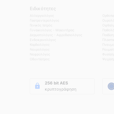
Ειδικότητες
Αλλεργιολόγος
Ορθοπε
Γαστρεντερολόγος
Ουρολό
Γενικός Ιατρός
Οφθαλμ
Γυναικολόγος - Μαιευτήρας
Παθολ
Δερματολόγος - Αφροδισιολόγος
Παιδία
Ενδοκρινολόγος
Πλαστι
Καρδιολόγος
Πνευμο
Νευρολόγος
Ρευματ
Νεφρολόγος
Φυσίατ
Οδοντίατρος
Ψυχίατ
256 bit AES
κρυπτογράφηση