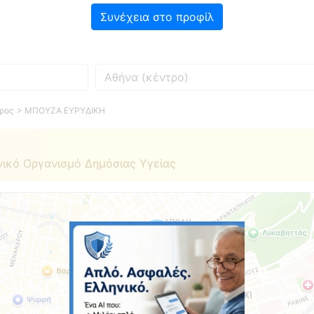
Συνέχεια στο προφίλ
Πού
ρος
> ΜΠΟΥΖΑ ΕΥΡΥΔΙΚΗ
νικό Οργανισμό Δημόσιας Υγείας