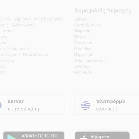
Δημοφιλείς περιοχές
δικός - Ορθοπεδικός Χειρουργός
Αθήνα
γος - Ανδρολόγος
Θεσσαλονίκη
ίατρος
Πειραιάς
όγος
Πάτρα
τρος
Χαλάνδρι
κός Χειρουργός
Καλλιθέα
νολόγος - Φυματιολόγος
Περιστέρι
ολόγος
Αγία Παρασκευή
ρος
Αιγάλεω
ρος
Μαρούσι
server
πλατφόρμα
στην Ευρώπη
ελληνική