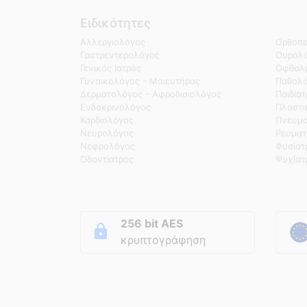
Ειδικότητες
Αλλεργιολόγος
Ορθοπε
Γαστρεντερολόγος
Ουρολό
Γενικός Ιατρός
Οφθαλμ
Γυναικολόγος - Μαιευτήρας
Παθολ
Δερματολόγος - Αφροδισιολόγος
Παιδία
Ενδοκρινολόγος
Πλαστι
Καρδιολόγος
Πνευμο
Νευρολόγος
Ρευματ
Νεφρολόγος
Φυσίατ
Οδοντίατρος
Ψυχίατ
256 bit AES
κρυπτογράφηση