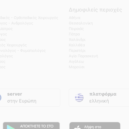
Δημοφιλείς περιοχές
δικός - Ορθοπεδικός Χειρουργός
Αθήνα
γος - Ανδρολόγος
Θεσσαλονίκη
ίατρος
Πειραιάς
όγος
Πάτρα
τρος
Χαλάνδρι
κός Χειρουργός
Καλλιθέα
νολόγος - Φυματιολόγος
Περιστέρι
ολόγος
Αγία Παρασκευή
ρος
Αιγάλεω
ρος
Μαρούσι
server
πλατφόρμα
στην Ευρώπη
ελληνική