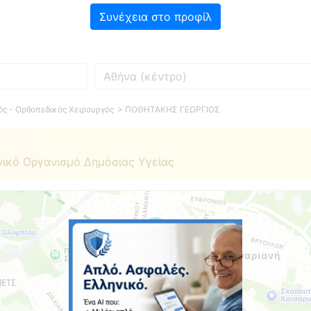
Συνέχεια στο προφίλ
Πού
ός - Ορθοπεδικός Χειρουργός
> ΠΟΘΗΤΑΚΗΣ ΓΕΩΡΓΙΟΣ
νικό Οργανισμό Δημόσιας Υγείας