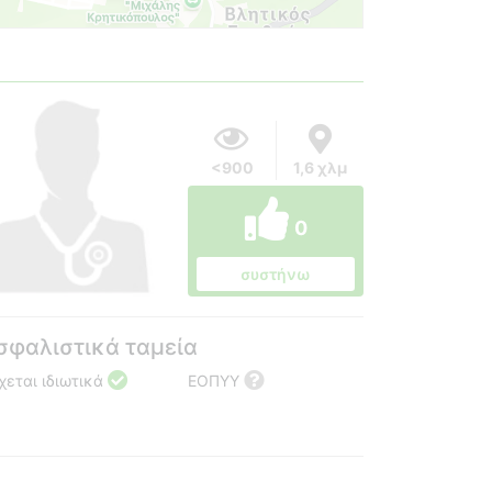
<900
1,6 χλμ
0
συστήνω
σφαλιστικά ταμεία
χεται ιδιωτικά
ΕΟΠΥΥ