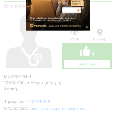
Γυναικολόγος - Μαιευτήρας
<900
0,7 χλμ
0
συστήνω
ΜΟΥΡΟΥΖΗ 9
10674 Αθήνα Αθήνα (κέντρο)
Αττική
Τηλέφωνο
2107218628
Ιστοσελίδα
Συμπληρώστε τώρα το προφίλ σας