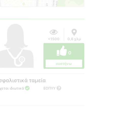
<1500
0,6 χλμ
0
συστήνω
σφαλιστικά ταμεία
χεται ιδιωτικά
ΕΟΠΥΥ