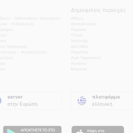
Δημοφιλείς περιοχές
δικός - Ορθοπεδικός Χειρουργός
Αθήνα
γος - Ανδρολόγος
Θεσσαλονίκη
ίατρος
Πειραιάς
όγος
Πάτρα
τρος
Χαλάνδρι
κός Χειρουργός
Καλλιθέα
νολόγος - Φυματιολόγος
Περιστέρι
ολόγος
Αγία Παρασκευή
ρος
Αιγάλεω
ρος
Μαρούσι
server
πλατφόρμα
στην Ευρώπη
ελληνική