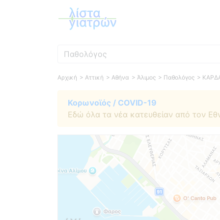
Ειδικότητα
Αρχική
> Αττική
> Αθήνα
> Άλιμος
> Παθολόγος
> ΚΑΡΔ
Κορωνοϊός / COVID-19
Εδώ όλα τα νέα κατευθείαν από τον Εθ