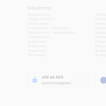
Ειδικότητες
Αλλεργιολόγος
Ορθοπε
Γαστρεντερολόγος
Ουρολό
Γενικός Ιατρός
Οφθαλμ
Γυναικολόγος - Μαιευτήρας
Παθολ
Δερματολόγος - Αφροδισιολόγος
Παιδία
Ενδοκρινολόγος
Πλαστι
Καρδιολόγος
Πνευμο
Νευρολόγος
Ρευματ
Νεφρολόγος
Φυσίατ
Οδοντίατρος
Ψυχίατ
256 bit AES
κρυπτογράφηση